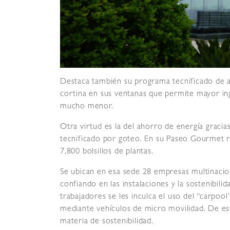
Destaca también su programa tecnificado de 
cortina en sus ventanas que permite mayor in
mucho menor.
Otra virtud es la del ahorro de energía gracias
tecnificado por goteo. En su Paseo Gourmet r
7,800 bolsillos de plantas.
Se ubican en esa sede 28 empresas multinaci
confiando en las instalaciones y la sostenibili
trabajadores se les inculca el uso del “carpool
mediante vehículos de micro movilidad. De est
materia de sostenibilidad.