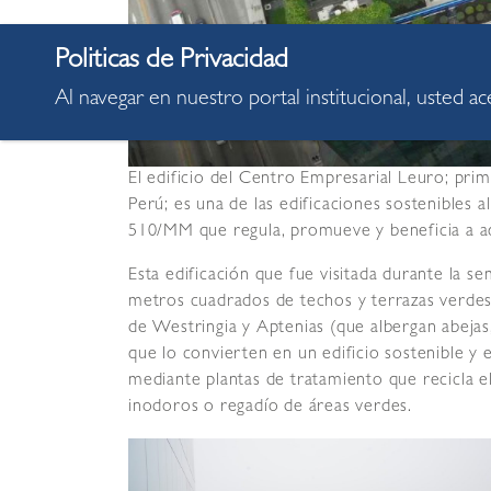
Al navegar en nuestro portal institucional, usted a
El edificio del Centro Empresarial Leuro; pri
Perú; es una de las edificaciones sostenibles 
510/MM que regula, promueve y beneficia a aq
Esta edificación que fue visitada durante la 
metros cuadrados de techos y terrazas verdes
de Westringia y Aptenias (que albergan abejas
que lo convierten en un edificio sostenible y
mediante plantas de tratamiento que recicla e
inodoros o regadío de áreas verdes.