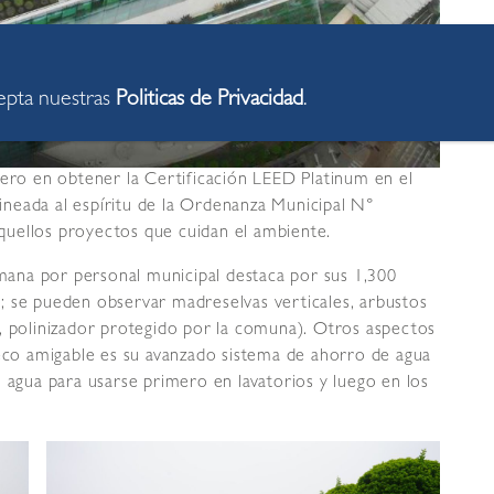
cepta nuestras
Politicas de Privacidad
.
mero en obtener la Certificación LEED Platinum en el
alineada al espíritu de la Ordenanza Municipal N°
uellos proyectos que cuidan el ambiente.
semana por personal municipal destaca por sus 1,300
; se pueden observar madreselvas verticales, arbustos
, polinizador protegido por la comuna). Otros aspectos
 eco amigable es su avanzado sistema de ahorro de agua
l agua para usarse primero en lavatorios y luego en los