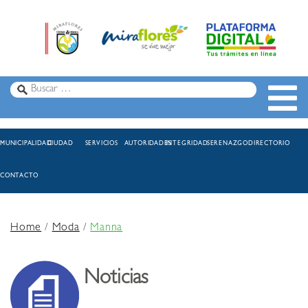
MUNICIPALIDAD
CIUDAD
SERVICIOS
AUTORIDADES
INTEGRIDAD
SERENAZGO
DIRECTORIO
CONTACTO
Home
/
Moda
/
Manna
Noticias