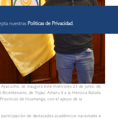
cepta nuestras
Politicas de Privacidad
.
e Ayacucho, se inaugura este miércoles 23 de junio, de
ú Bicentenario, de Túpac Amaru II a la Heroica Batalla
 Provincial de Huamanga, con el apoyo de la
 la participación de destacados académicos nacionales e