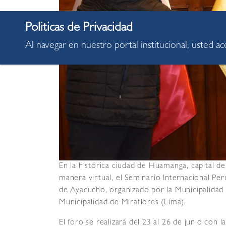
Al navegar en nuestro portal institucional, usted a
En la histórica ciudad de Huamanga, capital d
manera virtual, el Seminario Internacional Per
de Ayacucho, organizado por la Municipalidad
Municipalidad de Miraflores (Lima).
El foro se realizará del 23 al 26 de junio con