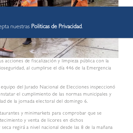
cepta nuestras
Politicas de Privacidad
.
s acciones de fiscalización y limpieza pública con la
ioseguridad, al cumplirse el día 446 de la Emergencia
un equipo del Jurado Nacional de Elecciones inspeccionó
onstatar el cumplimiento de las normas municipales y
dad de la jornada electoral del domingo 6.
estaurantes y minimarkets para comprobar que se
stecimiento y venta de licores en dichos
seca regirá a nivel nacional desde las 8 de la mañana