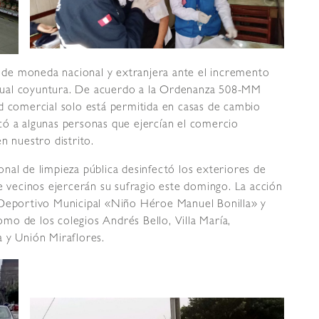
ia de moneda nacional y extranjera ante el incremento
actual coyuntura. De acuerdo a la Ordenanza 508-MM
d comercial solo está permitida en casas de cambio
có a algunas personas que ejercían el comercio
n nuestro distrito.
nal de limpieza pública desinfectó los exteriores de
de vecinos ejercerán su sufragio este domingo. La acción
 Deportivo Municipal «Niño Héroe Manuel Bonilla» y
mo de los colegios Andrés Bello, Villa María,
 y Unión Miraflores.