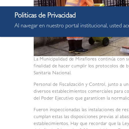
Al navegar en nuestro portal institucional, usted a
La Municipalidad de Miraflores continúa con su
finalidad de hacer cumplir los protocolos de b
Sanitaria Nacional.
Personal de Fiscalización y Control, junto a 
diversos establecimientos comerciales para c
del Poder Ejecutivo que garanticen la normali
Fueron inspeccionadas las instalaciones de r
cumplan estas las disposiciones previas al aba
establecimientos. Hay que recordar que la Ley 