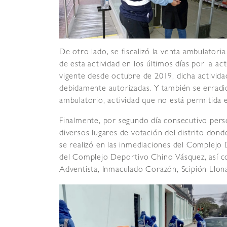
De otro lado, se fiscalizó la venta ambulator
de esta actividad en los últimos días por la 
vigente desde octubre de 2019, dicha activida
debidamente autorizadas. Y también se erradi
ambulatorio, actividad que no está permitida e
Finalmente, por segundo día consecutivo perso
diversos lugares de votación del distrito don
se realizó en las inmediaciones del Complejo
del Complejo Deportivo Chino Vásquez, así co
Adventista, Inmaculado Corazón, Scipión Llona