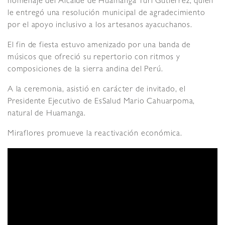
homenaje del Alcalde de Huamanga Yuri Gutiérrez, quien
le entregó una resolución municipal de agradecimiento
por el apoyo inclusivo a los artesanos ayacuchanos.
El fin de fiesta estuvo amenizado por una banda de
músicos que ofreció su repertorio con ritmos y
composiciones de la sierra andina del Perú.
A la ceremonia, asistió en carácter de invitado, el
Presidente Ejecutivo de EsSalud Mario Cahuarpoma,
natural de Huamanga.
Miraflores promueve la reactivación económica.