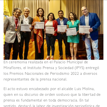
En ceremonia realizada en el Palacio Municipal de
Miraflores, el Instituto Prensa y Sociedad (IPYS) entregó
los Premios Nacionales de Periodismo 2022 a diversos
representantes de la prensa nacional.
El acto estuvo encabezado por el alcalde Luis Molina,
quien en su discurso de orden sostuvo que la libertad de
prensa es fundamental en toda democracia. En tal
sentido, destacó la labor de investigación periodística de