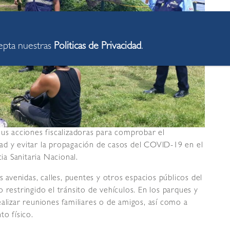
cepta nuestras
Politicas de Privacidad
.
sus acciones fiscalizadoras para comprobar el
ad y evitar la propagación de casos del COVID-19 en el
cia Sanitaria Nacional.
s avenidas, calles, puentes y otros espacios públicos del
 restringido el tránsito de vehículos. En los parques y
alizar reuniones familiares o de amigos, así como a
to físico.