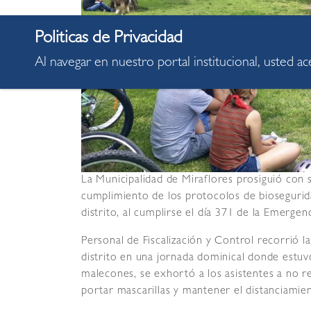
Al navegar en nuestro portal institucional, usted a
La Municipalidad de Miraflores prosiguió con 
cumplimiento de los protocolos de biosegurid
distrito, al cumplirse el día 371 de la Emergen
Personal de Fiscalización y Control recorrió la
distrito en una jornada dominical donde estuvo
malecones, se exhortó a los asistentes a no re
portar mascarillas y mantener el distanciamien