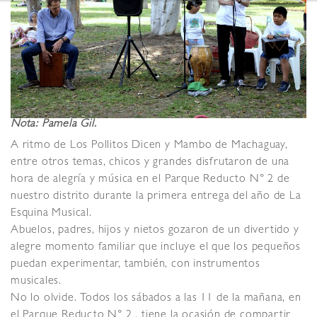
Nota: Pamela Gil.
A ritmo de Los Pollitos Dicen y Mambo de Machaguay,
entre otros temas, chicos y grandes disfrutaron de una
hora de alegría y música en el Parque Reducto N° 2 de
nuestro distrito durante la primera entrega del año de La
Esquina Musical.
Abuelos, padres, hijos y nietos gozaron de un divertido y
alegre momento familiar que incluye el que los pequeños
puedan experimentar, también, con instrumentos
musicales.
No lo olvide. Todos los sábados a las 11 de la mañana, en
el Parque Reducto N° 2 , tiene la ocasión de compartir