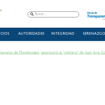
ICIOS
AUTORIDADES
INTEGRIDAD
SERENAZG
tenario de Montevideo, aparecerá la “sombra” de Juan Joya Co