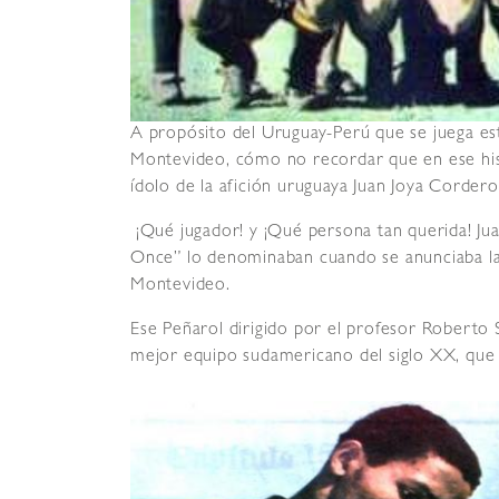
A propósito del Uruguay-Perú que se juega e
Montevideo, cómo no recordar que en ese hist
ídolo de la afición uruguaya Juan Joya Cordero
¡Qué jugador! y ¡Qué persona tan querida! Jua
Once” lo denominaban cuando se anunciaba la a
Montevideo.
Ese Peñarol dirigido por el profesor Roberto 
mejor equipo sudamericano del siglo XX, que