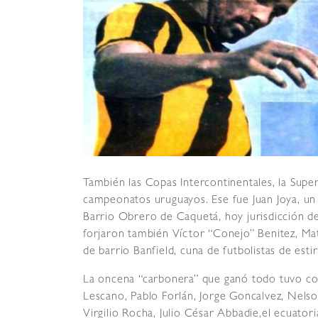
También las Copas Intercontinentales, la Sup
campeonatos uruguayos. Ese fue Juan Joya, un 
Barrio Obrero de Caquetá, hoy jurisdicción de
forjaron también Víctor “Conejo” Benitez, Mat
de barrio Banfield, cuna de futbolistas de esti
La oncena “carbonera” que ganó todo tuvo com
Lescano, Pablo Forlán, Jorge Goncalvez, Nels
Virgilio Rocha, Julio César Abbadie,el ecuator