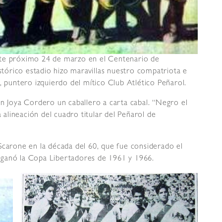
ste próximo 24 de marzo en el Centenario de
órico estadio hizo maravillas nuestro compatriota e
, puntero izquierdo del mítico Club Atlético Peñarol.
n Joya Cordero un caballero a carta cabal. “Negro el
lineación del cuadro titular del Peñarol de
Scarone en la década del 60, que fue considerado el
 ganó la Copa Libertadores de 1961 y 1966.