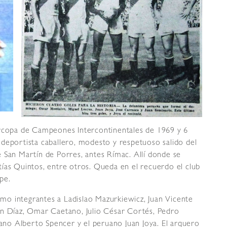
ercopa de Campeones Intercontinentales de 1969 y 6
deportista caballero, modesto y respetuoso salido del
 San Martín de Porres, antes Rímac. Allí donde se
ías Quintos, entre otros. Queda en el recuerdo el club
rpe.
o integrantes a Ladislao Mazurkiewicz, Juan Vicente
on Díaz, Omar Caetano, Julio César Cortés, Pedro
iano Alberto Spencer y el peruano Juan Joya. El arquero