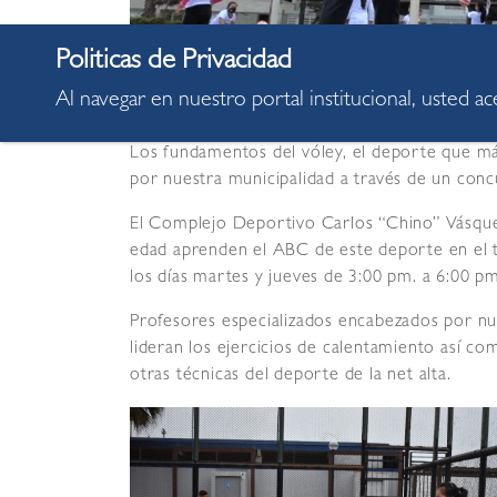
Al navegar en nuestro portal institucional, usted a
Los fundamentos del vóley, el deporte que más
por nuestra municipalidad a través de un conc
El Complejo Deportivo Carlos “Chino” Vásque
edad aprenden el ABC de este deporte en el t
los días martes y jueves de 3:00 pm. a 6:00 pm
Profesores especializados encabezados por nu
lideran los ejercicios de calentamiento así c
otras técnicas del deporte de la net alta.