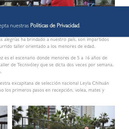
cepta nuestras
Politicas de Privacidad
.
 alegrías ha brindado a nuestro país, son impartidos
urrido taller orientado a los menores de edad.
z es el escenario donde menores de 5 a 16 años de
aller de Tecnivóley que se dicta dos veces por semana,
.
estra excapitana de selección nacional Leyla Chihuán
omo los primeros pasos en recepción, volea, mates y