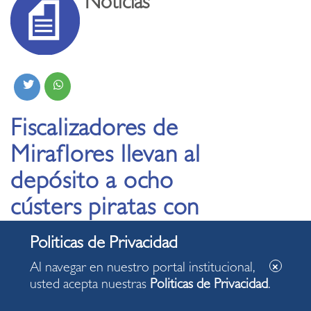
Noticias
Fiscalizadores de
Miraflores llevan al
depósito a ocho
cústers piratas con
deudas por más de S/3
millones en papeletas
Al navegar en nuestro portal institucional,
usted acepta nuestras
Politicas de Privacidad
.
20.08.2024