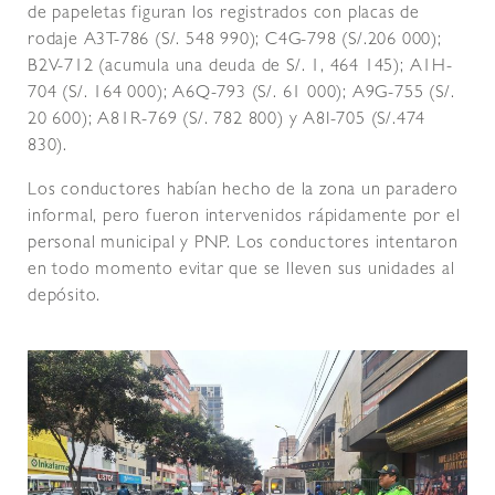
de papeletas figuran los registrados con placas de
rodaje A3T-786 (S/. 548 990); C4G-798 (S/.206 000);
B2V-712 (acumula una deuda de S/. 1, 464 145); A1H-
704 (S/. 164 000); A6Q-793 (S/. 61 000); A9G-755 (S/.
20 600); A81R-769 (S/. 782 800) y A8I-705 (S/.474
830).
Los conductores habían hecho de la zona un paradero
informal, pero fueron intervenidos rápidamente por el
personal municipal y PNP. Los conductores intentaron
en todo momento evitar que se lleven sus unidades al
depósito.