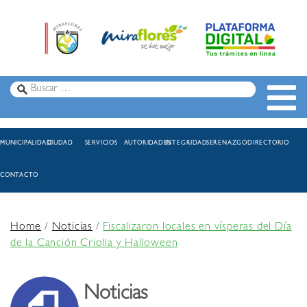
MUNICIPALIDAD
CIUDAD
SERVICIOS
AUTORIDADES
INTEGRIDAD
SERENAZGO
DIRECTORIO
CONTACTO
Home
/
Noticias
/
Fiscalizaron locales en vísperas del Día
de la Canción Criolla y Halloween
Noticias