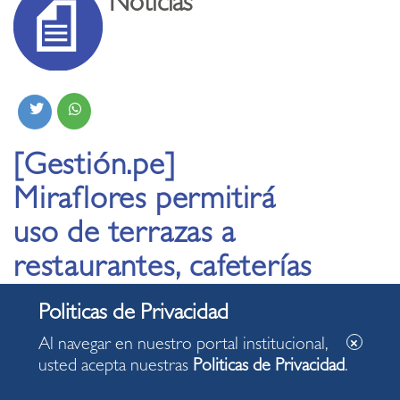
Noticias
[Gestión.pe]
Miraflores permitirá
uso de terrazas a
restaurantes, cafeterías
y afines ante límites de
aforo
Al navegar en nuestro portal institucional,
usted acepta nuestras
Politicas de Privacidad
.
23.09.2020