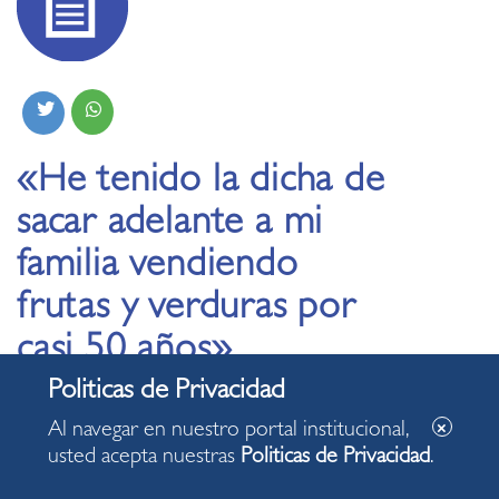
«He tenido la dicha de
sacar adelante a mi
familia vendiendo
frutas y verduras por
casi 50 años»
18.01.2024
Al navegar en nuestro portal institucional,
usted acepta nuestras
Politicas de Privacidad
.
Mónica Salazar Baldeón, comerciante del