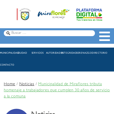
MUNICIPALIDAD
CIUDAD
SERVICIOS
AUTORIDADES
INTEGRIDAD
SERENAZGO
DIRECTORIO
CONTACTO
Home
/
Noticias
/
Municipalidad de Miraflores tributa
homenaje a trabajadores que cumplen 30 años de servicio
a la comuna