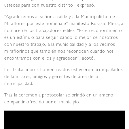
ustedes para con nuestro distrito”, expresó.
“Agradecemos al señor alcalde y a la Municipalidad de
Miraflores por este homenaje” manifestó Rosario Meza, a
nombre de los trabajadores ediles. “Este reconocimiento
es un estímulo para seguir dando lo mejor de nosotros,
con nuestro trabajo, a la municipalidad y a los vecinos
miraflorinos que también nos reconocen cuando nos
encontramos con ellos y agradecen”, acotó.
Los trabajadores homenajeados estuvieron acompañados
de familiares, amigos y gerentes de área de la
municipalidad.
Tras la ceremonia protocolar se brindó en un ameno
compartir ofrecido por el municipio.