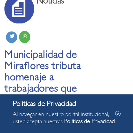
Noticias
Municipalidad de
Miraflores tributa
homenaje a
trabajadores que
cumplen 30 años de
servicio a la comuna
Al navegar en nuestro portal institucional,
usted acepta nuestras
Politicas de Privacidad
.
14.11.2019