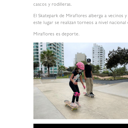
cascos y rodilleras.
El Skatepark de Miraflores alberga a vecinos y 
este lugar se realizan torneos a nivel nacional 
Miraflores es deporte.