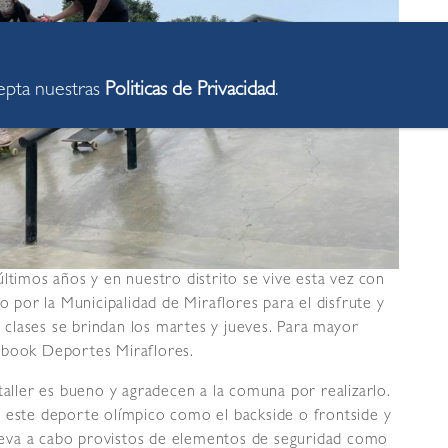
cepta nuestras
Politicas de Privacidad
.
ltimos años y en nuestro distrito se vive esta vez con
o por la Municipalidad de Miraflores para el disfrute y
s clases se brindan los martes y jueves. Para mayor
ebook Deportes Miraflores.
ler es bueno y agradecen a la comuna por realizarlo.
e este deporte olímpico como el backside o frontside y
 lleva a cabo provistos de elementos de seguridad como