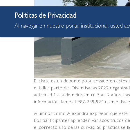
Al navegar en nuestro portal institucional, usted a
El skate es un deporte popularizado en estos ú
el taller parte del Divertivacas 2022 organizad
actividad física de niños entre 5 a 12 años. La
información llame al 987-289-924 o en el Fac
Alumnos como Alexandra expresan que este tal
Los participantes aprenden variados trucos d
el correcto uso de las curvas. Su práctica se