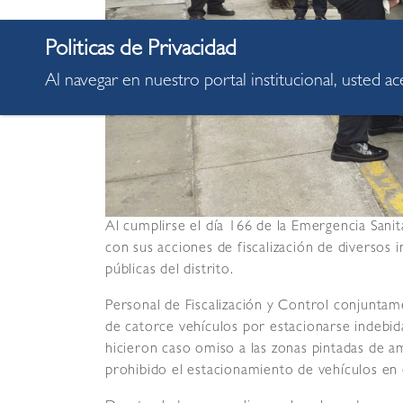
Al navegar en nuestro portal institucional, usted a
Al cumplirse el día 166 de la Emergencia Sanit
con sus acciones de fiscalización de diversos
públicas del distrito.
Personal de Fiscalización y Control conjunta
de catorce vehículos por estacionarse indebida
hicieron caso omiso a las zonas pintadas de ama
prohibido el estacionamiento de vehículos en 