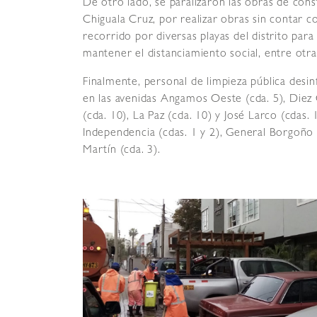
De otro lado, se paralizaron las obras de cons
Chiguala Cruz, por realizar obras sin contar co
recorrido por diversas playas del distrito para 
mantener el distanciamiento social, entre otra
Finalmente, personal de limpieza pública desi
en las avenidas Angamos Oeste (cda. 5), Diez C
(cda. 10), La Paz (cda. 10) y José Larco (cdas. 
Independencia (cdas. 1 y 2), General Borgoño (c
Martín (cda. 3).