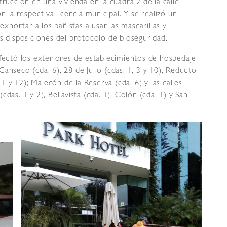
trucción en una vivienda en la cuadra 2 de la calle
n la respectiva licencia municipal. Y se realizó un
exhortar a los bañistas a usar las mascarillas y
s disposiciones del protocolo de bioseguridad.
nfectó los exteriores de establecimientos de hospedaje
anseco (cda. 6), 28 de Julio (cdas. 1, 3 y 10), Reducto
11 y 12); Malecón de la Reserva (cda. 6) y las calles
das. 1 y 2), Bellavista (cda. 1), Colón (cda. 1) y San