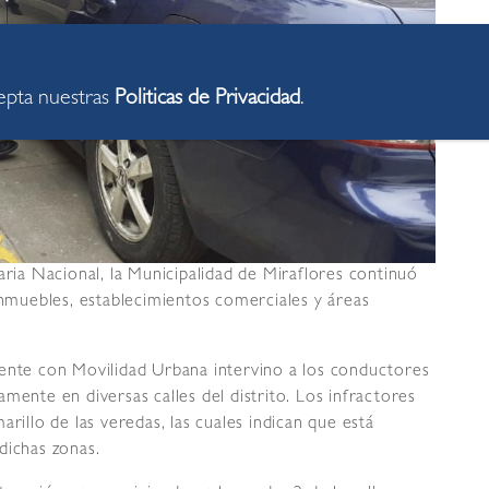
cepta nuestras
Politicas de Privacidad
.
aria Nacional, la Municipalidad de Miraflores continuó
 inmuebles, establecimientos comerciales y áreas
mente con Movilidad Urbana intervino a los conductores
mente en diversas calles del distrito. Los infractores
rillo de las veredas, las cuales indican que está
dichas zonas.