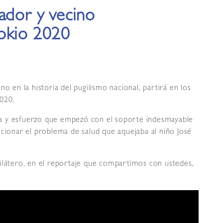
ador y vecino
okio 2020
o en la historia del pugilismo nacional, partirá en los
020.
ncia y esfuerzo que empezó con el soporte indesmayable
ucionar el problema de salud que aquejaba al niño José
ilátero, en el reportaje que compartimos con ustedes,