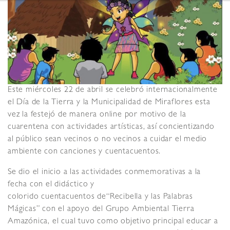
Este miércoles 22 de abril se celebró internacionalmente
el Día de la Tierra y la Municipalidad de Miraflores esta
vez la festejó de manera online por motivo de la
cuarentena con actividades artísticas, así concientizando
al público sean vecinos o no vecinos a cuidar el medio
ambiente con canciones y cuentacuentos.
Se dio el inicio a las actividades conmemorativas a la
fecha con el didáctico y
colorido cuentacuentos de“Recibella y las Palabras
Mágicas” con el apoyo del Grupo Ambiental Tierra
Amazónica, el cual tuvo como objetivo principal educar a