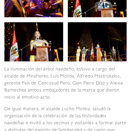
La iluminación del árbol navideño, estuvo a cargo del
alcalde de Miraflores, Luis Molina, Alfredo Mastrokalos,
gerente País de Cencosud Perú; Gian Piero Díaz y Alexia
Barnechea ambos embajadores de la marca que dieron
inicio al emotivo acto.
De igual manera, el alcalde Lucho Molina, saludó la
organización de la celebración de las festividades
navideñas e invitó a los vecinos y visitantes a formar parte
y disfrutar del espíritu de familiaridad y de unión que