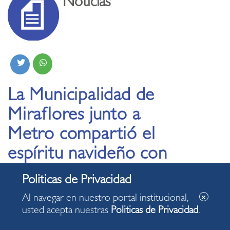
Noticias
La Municipalidad de
Miraflores junto a
Metro compartió el
espíritu navideño con
el tradicional
encendido del árbol
Al navegar en nuestro portal institucional,
usted acepta nuestras
Politicas de Privacidad
.
24.11.2022