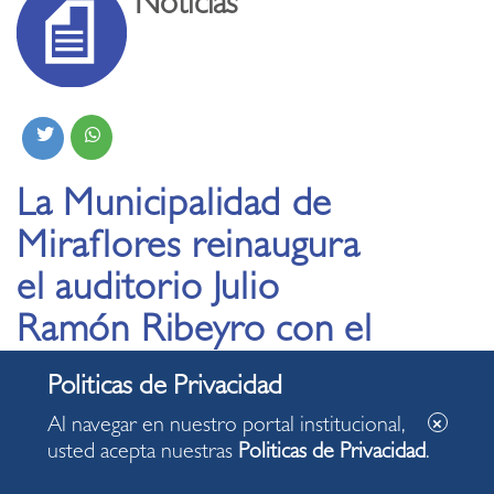
Noticias
La Municipalidad de
Miraflores reinaugura
el auditorio Julio
Ramón Ribeyro con el
lanzamiento de su
servicio de streaming
Al navegar en nuestro portal institucional,
usted acepta nuestras
Politicas de Privacidad
.
26.03.2021