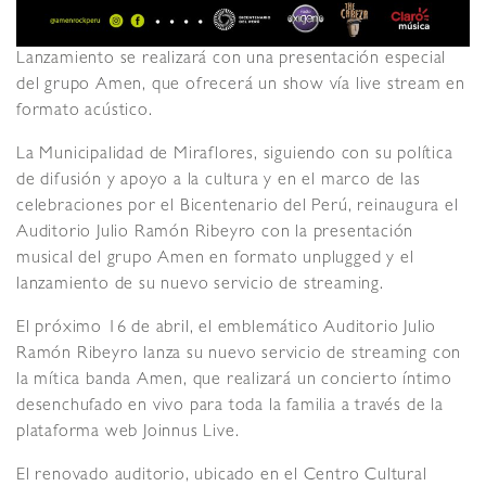
Lanzamiento se realizará con una presentación especial
del grupo Amen, que ofrecerá un show vía live stream en
formato acústico.
La Municipalidad de Miraflores, siguiendo con su política
de difusión y apoyo a la cultura y en el marco de las
celebraciones por el Bicentenario del Perú, reinaugura el
Auditorio Julio Ramón Ribeyro con la presentación
musical del grupo Amen en formato unplugged y el
lanzamiento de su nuevo servicio de streaming.
El próximo 16 de abril, el emblemático Auditorio Julio
Ramón Ribeyro lanza su nuevo servicio de streaming con
la mítica banda Amen, que realizará un concierto íntimo
desenchufado en vivo para toda la familia a través de la
plataforma web Joinnus Live.
El renovado auditorio, ubicado en el Centro Cultural