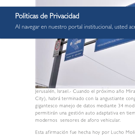
Al navegar en nuestro portal institucional, usted a
Jerusalén, Israel.- Cuando el próximo año Mira
City), habrá terminado con la angustiante cong
gigantesco manejo de datos mediante 34 mode
permitirán una gestión auto adaptativa en tiem
modernos sensores de aforo vehicular.
Esta afirmación fue hecha hoy por Lucho Molin