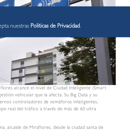
cepta nuestras
Politicas de Privacidad
.
flores alcance el nivel de Ciudad Inteligente (Smart
estión vehicular que la afecta. Su Big Data y su
rnos controladores de semáforos inteligentes,
po real del tráfico a través de más de 60 ultra
a, alcalde de Miraflores, desde la ciudad santa de