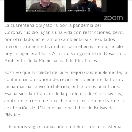
La cuarentena obligatoria por la pandemia del
Coronavirus dio lugar a una vida con restricciones, pero,
por otro lado, en el ámbito ambiental sus resultados
fueron claramente favorables para el ecosistema, señaló
hoy la ingeniera Doris Aspiazu, sub gerente de Desarrollo
Ambiental de la Municipalidad de Miraflores.
Sostuvo que la calidad del aire mejoró sosteniblemente; la
contaminación sonora decreció sensiblemente; la flora y
fauna marina se vio fortalecida, entre otros beneficios.
Esa ha sido la otra cara de la pandemia del Coronavirus,
anotó en el curso de una charla on line con motivo de la
celebración del Día Internacional Libre de Bolsas de
Plástico.
“Debemos seguir trabajando en defensa del ecosistema,