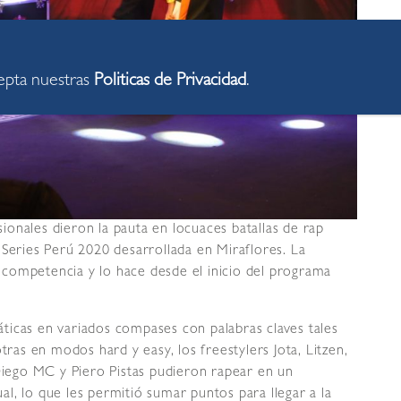
cepta nuestras
Politicas de Privacidad
.
onales dieron la pauta en locuaces batallas de rap
 Series Perú 2020 desarrollada en Miraflores. La
competencia y lo hace desde el inicio del programa
ticas en variados compases con palabras claves tales
tras en modos hard y easy, los freestylers Jota, Litzen,
 Diego MC y Piero Pistas pudieron rapear en un
l, lo que les permitió sumar puntos para llegar a la