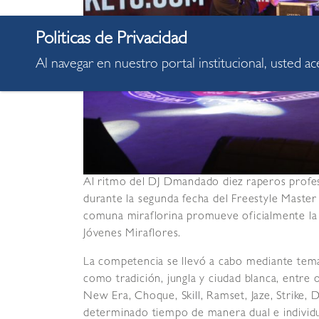
Al navegar en nuestro portal institucional, usted a
Al ritmo del DJ Dmandado diez raperos profesi
durante la segunda fecha del Freestyle Master
comuna miraflorina promueve oficialmente la 
Jóvenes Miraflores.
La competencia se llevó a cabo mediante temá
como tradición, jungla y ciudad blanca, entre o
New Era, Choque, Skill, Ramset, Jaze, Strike,
determinado tiempo de manera dual e individua