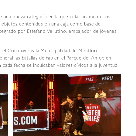
e una nueva categoría en la que didácticamente los
on objetos contenidos en una caja como base de
integrado por Estefano Vellutino, embajador de Jóvenes
 el Coronavirus la Municipalidad de Miraflores
eneral las batallas de rap en el Parque del Amor, en
cada fecha se inculcaban valores cívicos a la juventud.