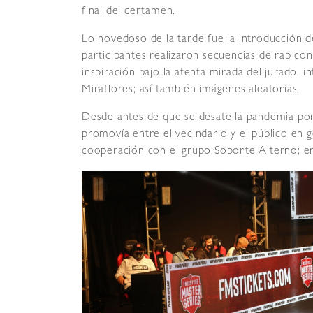
final del certamen.
Lo novedoso de la tarde fue la introducción d
participantes realizaron secuencias de rap c
inspiración bajo la atenta mirada del jurado, 
Miraflores; así también imágenes aleatorias.
Desde antes de que se desate la pandemia por
promovía entre el vecindario y el público en g
cooperación con el grupo Soporte Alterno; en 