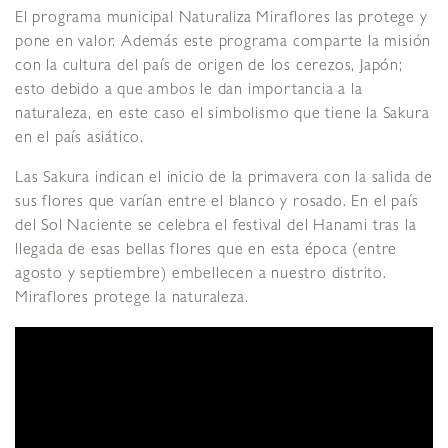
El programa municipal Naturaliza Miraflores las protege y
pone en valor. Además este programa comparte la misión
con la cultura del país de origen de los cerezos, Japón;
esto debido a que ambos le dan importancia a la
naturaleza, en este caso el simbolismo que tiene la Sakura
en el país asiático.
Las Sakura indican el inicio de la primavera con la salida de
sus flores que varían entre el blanco y rosado. En el país
del Sol Naciente se celebra el festival del Hanami tras la
llegada de esas bellas flores que en esta época (entre
agosto y septiembre) embellecen a nuestro distrito.
Miraflores protege la naturaleza.