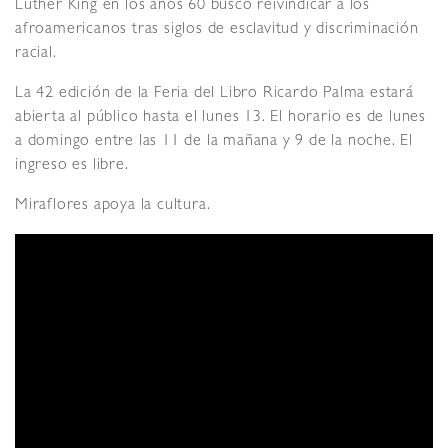
Luther King en los años 60 buscó reivindicar a los
afroamericanos tras siglos de esclavitud y discriminación
racial.
La 42 edición de la Feria del Libro Ricardo Palma estará
abierta al público hasta el lunes 13. El horario es de lunes
a domingo entre las 11 de la mañana y 9 de la noche. El
ingreso es libre.
Miraflores apoya la cultura.