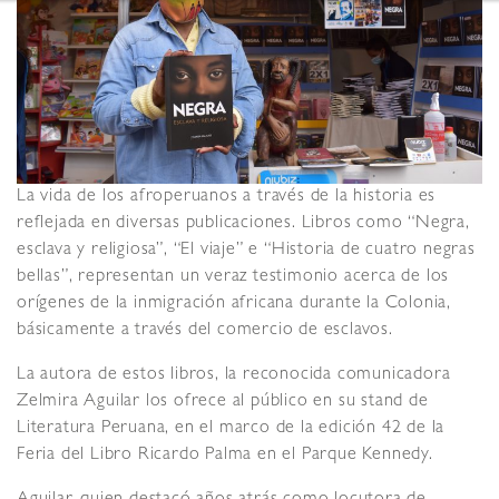
La vida de los afroperuanos a través de la historia es
reflejada en diversas publicaciones. Libros como “Negra,
esclava y religiosa”, “El viaje” e “Historia de cuatro negras
bellas”, representan un veraz testimonio acerca de los
orígenes de la inmigración africana durante la Colonia,
básicamente a través del comercio de esclavos.
La autora de estos libros, la reconocida comunicadora
Zelmira Aguilar los ofrece al público en su stand de
Literatura Peruana, en el marco de la edición 42 de la
Feria del Libro Ricardo Palma en el Parque Kennedy.