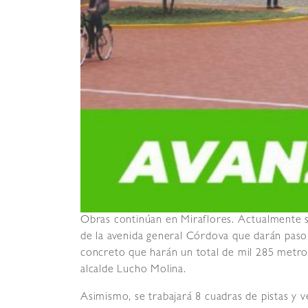
Obras continúan en Miraflores. Actualmente se
de la avenida general Córdova que darán paso
concreto que harán un total de mil 285 metro
alcalde Lucho Molina.
Asimismo, se trabajará 8 cuadras de pistas y v