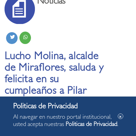
Noticias
Lucho Molina, alcalde
de Miraflores, saluda y
felicita en su
cumpleaños a Pilar
Britto, Presidenta
Nacional del Comité
Al navegar en nuestro portal institucional,
del Vaso de Leche
usted acepta nuestras
Politicas de Privacidad
.