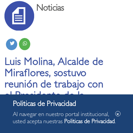
Noticias
Luis Molina, Alcalde de
Miraflores, sostuvo
reunión de trabajo con
el Presidente de la
Comisión de Defensa
Al navegar en nuestro portal institucional,
del Congreso de la
usted acepta nuestras
Politicas de Privacidad
.
República, Gnral. José