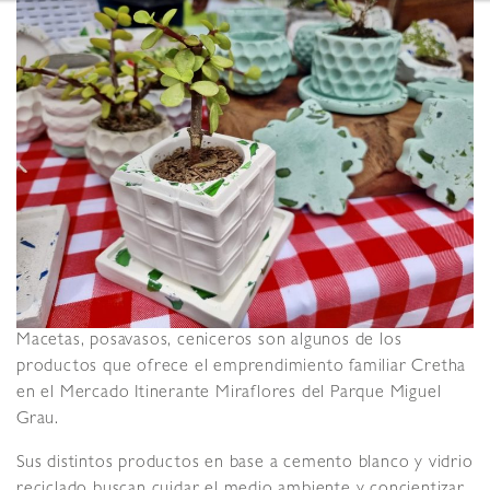
Macetas, posavasos, ceniceros son algunos de los
productos que ofrece el emprendimiento familiar Cretha
en el Mercado Itinerante Miraflores del Parque Miguel
Grau.
Sus distintos productos en base a cemento blanco y vidrio
reciclado buscan cuidar el medio ambiente y concientizar