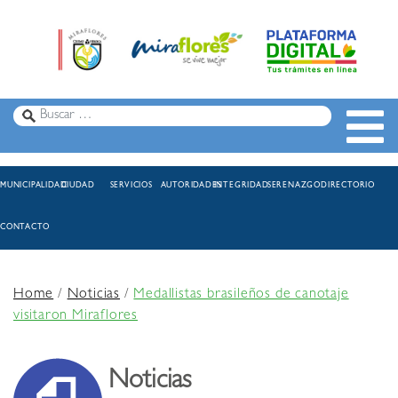
MUNICIPALIDAD
CIUDAD
SERVICIOS
AUTORIDADES
INTEGRIDAD
SERENAZGO
DIRECTORIO
CONTACTO
Home
/
Noticias
/
Medallistas brasileños de canotaje
visitaron Miraflores
Noticias