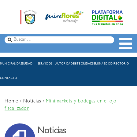
MUNICIPALIDAD
CIUDAD
SERVICIOS
AUTORIDADES
INTEGRIDAD
SERENAZGO
DIRECTORIO
CONTACTO
Home
/
Noticias
/
Minimarkets y bodegas en el ojo
fiscalizador
Noticias