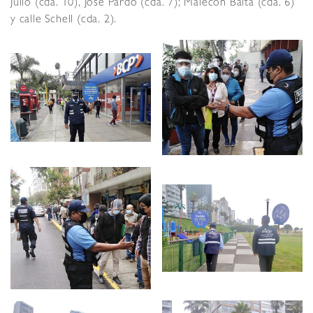
Julio (cda. 10), José Pardo (cda. 7); Malecón Balta (cda. 6)
y calle Schell (cda. 2).