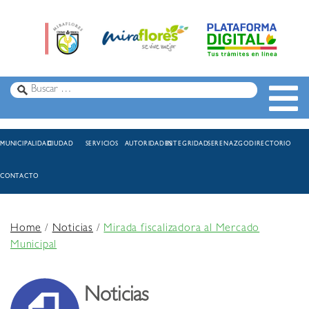
MUNICIPALIDAD
CIUDAD
SERVICIOS
AUTORIDADES
INTEGRIDAD
SERENAZGO
DIRECTORIO
CONTACTO
Home
/
Noticias
/
Mirada fiscalizadora al Mercado
Municipal
Noticias