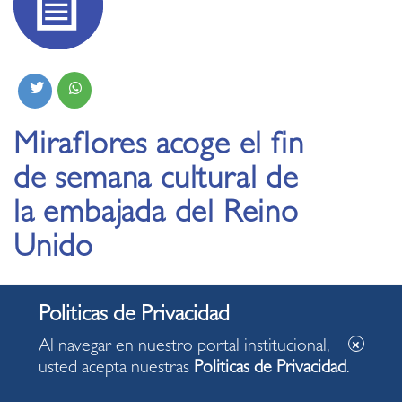
Miraflores acoge el fin
de semana cultural de
la embajada del Reino
Unido
25.03.2023
Al navegar en nuestro portal institucional,
Actividad se desarrollará hasta mañana, en el
usted acepta nuestras
Politicas de Privacidad
.
parque Miguel Grau de Miraflores.