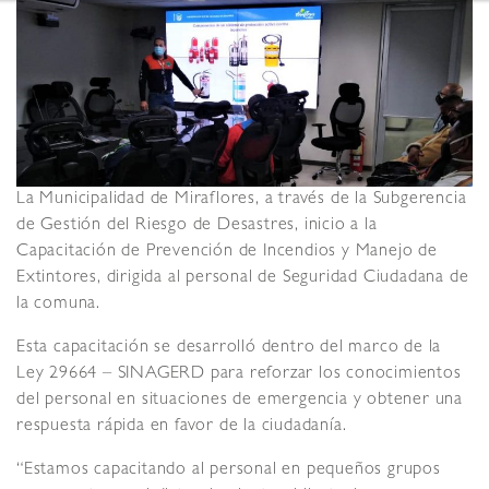
La Municipalidad de Miraflores, a través de la Subgerencia
de Gestión del Riesgo de Desastres, inicio a la
Capacitación de Prevención de Incendios y Manejo de
Extintores, dirigida al personal de Seguridad Ciudadana de
la comuna.
Esta capacitación se desarrolló dentro del marco de la
Ley 29664 – SINAGERD para reforzar los conocimientos
del personal en situaciones de emergencia y obtener una
respuesta rápida en favor de la ciudadanía.
“Estamos capacitando al personal en pequeños grupos