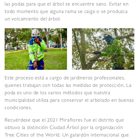
las podas para que el árbol se encuentre sano. Evitar en
todo momento que alguna rama se caiga o se produzca
un volcamiento del árbol.
Este proceso está a cargo de jardineros profesionales,
quienes trabajan con todas las medidas de protección. La
poda es uno de los varios métodos que nuestra
municipalidad utiliza para conservar el arbolado en buenas
condiciones.
Recuérdese que el 2021 Miraflores fue el distrito que
obtuvo la distinción Ciudad Árbol por la organización
Tree Cities of the World. Un galardón internacional que