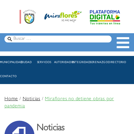
MUNICIPALIDAD
CIUDAD
SERVICIOS
AUTORIDADES
INTEGRIDAD
SERENAZGO
DIRECTORIO
CONTACTO
Home
/
Noticias
/
Miraflores no detiene obras por
pandemia
Noticias