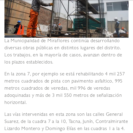
La Municipalidad de Miraflores continúa desarrollando
diversas obras públicas en distintos lugares del distrito.
Los trabajos, en la mayoría de casos, avanzan dentro de
los plazos establecidos.
En la zona 7, por ejemplo se está rehabilitando 4 mil 257
metros cuadrados de pista con pavimento asfaltico, 995
metros cuadrados de veredas, mil 996 de veredas
adoquinadas y más de 3 mil 550 metros de señalización
horizontal.
Las vías intervenidas en esta zona son las calles General
Suarez, de la cuadra 7 a la 10, Tacna, Junín, Contralmirante
Lizardo Montero y Domingo Elías en las cuadras 1 a la 4.