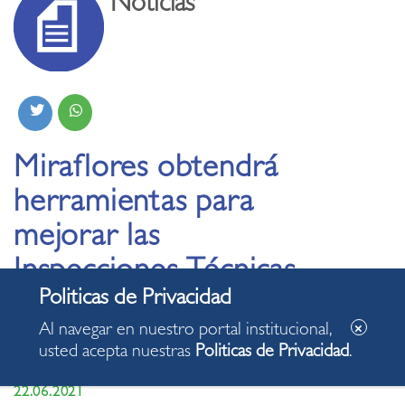
Noticias
Miraflores obtendrá
herramientas para
mejorar las
Inspecciones Técnicas
de Seguridad en
Al navegar en nuestro portal institucional,
Edificaciones
usted acepta nuestras
Politicas de Privacidad
.
22.06.2021