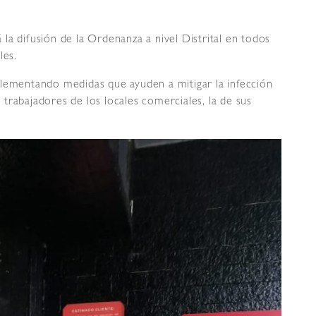
á la difusión de la Ordenanza a nivel Distrital en todos
les.
plementando medidas que ayuden a mitigar la infección
trabajadores de los locales comerciales, la de sus