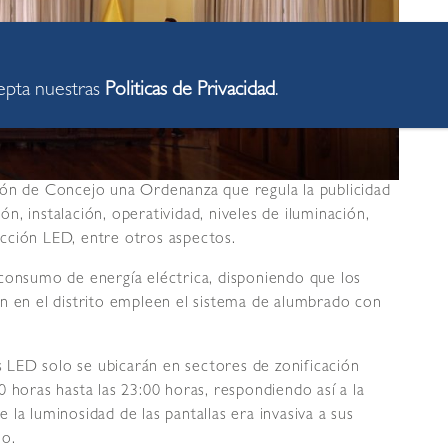
cepta nuestras
Politicas de Privacidad
.
ión de Concejo una Ordenanza que regula la publicidad
ión, instalación, operatividad, niveles de iluminación,
cción LED, entre otros aspectos.
 consumo de energía eléctrica, disponiendo que los
n en el distrito empleen el sistema de alumbrado con
as LED solo se ubicarán en sectores de zonificación
 horas hasta las 23:00 horas, respondiendo así a la
la luminosidad de las pantallas era invasiva a sus
ño.