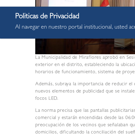
Al navegar en nuestro portal institucional, usted a
La Municipalidad de Miraflores aprobó en Ses
exterior en el distrito, estableciendo la ubicac
horarios de funcionamiento, sistema de proye
Además, subraya la importancia de reducir el
nuevos elementos de publicidad que se instale
focos LED.
La norma precisa que las pantallas publicitari
comercial y estarán encendidas desde las 06:00
preocupación de los vecinos que señalaban que 
domicilios, dificultando la conciliación del sue