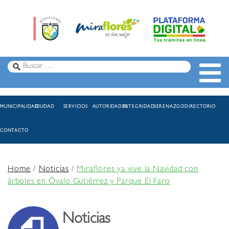
MUNICIPALIDAD
CIUDAD
SERVICIOS
AUTORIDADES
INTEGRIDAD
SERENAZGO
DIRECTORIO
CONTACTO
Home
/
Noticias
/
Miraflores ya vive la Navidad con
árboles en Óvalo Gutiérrez y Parque El Faro
Noticias