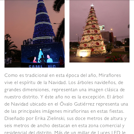
Como es tradicional en esta época del año, Miraflores
vive el espíritu de la Navidad. Los árboles navideños, de
grandes dimensiones, representan una imagen clásica de
nuestro distrito. Y éste año no es la excepción. El árbol
de Navidad ubicado en el Óvalo Gutiérrez representa una
de las principales imágenes miraflorinas en estas fiestas.
Diseñado por Erika Zielinski, sus doce metros de altura y
seis metros de ancho destacan en esta zona comercial y
residencial del distrito. Más de un millar de Luces LED le