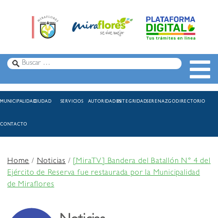
MUNICIPALIDAD
CIUDAD
SERVICIOS
AUTORIDADES
INTEGRIDAD
SERENAZGO
DIRECTORIO
CONTACTO
Home
/
Noticias
/
[MiraTV] Bandera del Batallón N° 4 del
Ejército de Reserva fue restaurada por la Municipalidad
de Miraflores