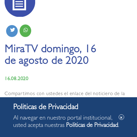
MiraTV domingo, 16
de agosto de 2020
16.08.2020
Compartimos con ustedes el enlace del noticiero de la
Municipalidad de Miraflores MiraTV de hoy, domingo 16
de agosto de 2020, con información de interés para
nuestra comunidad
Al navegar en nuestro portal institucional,
https://www.miratv.pe/index.php/video/453/noticiero-
usted acepta nuestras
Politicas de Privacidad
.
miratv-edición-16-de-agosto-2020/