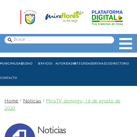
MUNICIPALIDAD
CIUDAD
SERVICIOS
AUTORIDADES
INTEGRIDAD
SERENAZGO
DIRECTORIO
CONTACTO
Home
/
Noticias
/
MiraTV domingo, 16 de agosto de
2020
Noticias