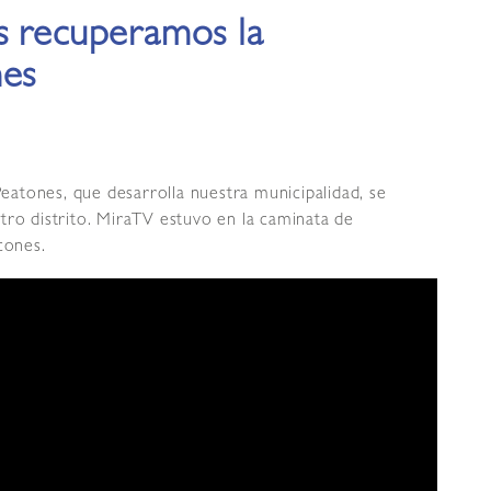
s recuperamos la
nes
atones, que desarrolla nuestra municipalidad, se
tro distrito. MiraTV estuvo en la caminata de
cones.