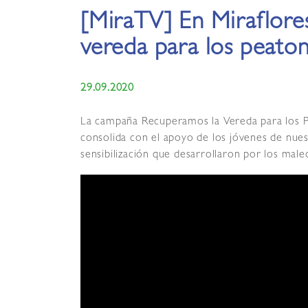
[MiraTV] En Miraflore
vereda para los peato
29.09.2020
La campaña Recuperamos la Vereda para los Pe
consolida con el apoyo de los jóvenes de nues
sensibilización que desarrollaron por los male