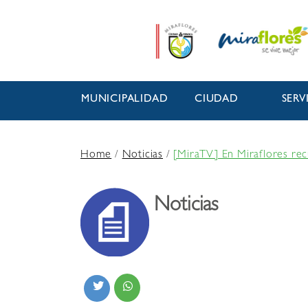
MUNICIPALIDAD
CIUDAD
SERV
Home
/
Noticias
/
[MiraTV] En Miraflores re
Noticias