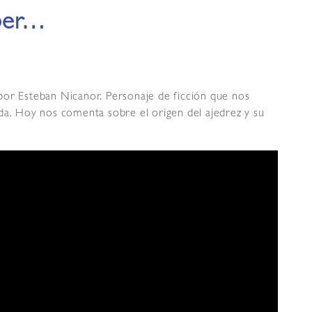
aber…
or Esteban Nicanor. Personaje de ficción que nos
da. Hoy nos comenta sobre el origen del ajedrez y su