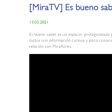
[MiraTV] Es bueno s
13.03.2021
Es bueno saber es un espacio protagonizado p
ilustra con información curiosa y poco conoci
relación con Miraflores.