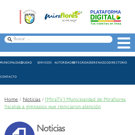
MUNICIPALIDAD
CIUDAD
SERVICIOS
AUTORIDADES
INTEGRIDAD
SERENAZGO
DIRECTORIO
CONTACTO
Home
/
Noticias
/
[MiraTV] Municipalidad de Miraflores
fiscaliza a gimnasios que reiniciaron atención
Noticias