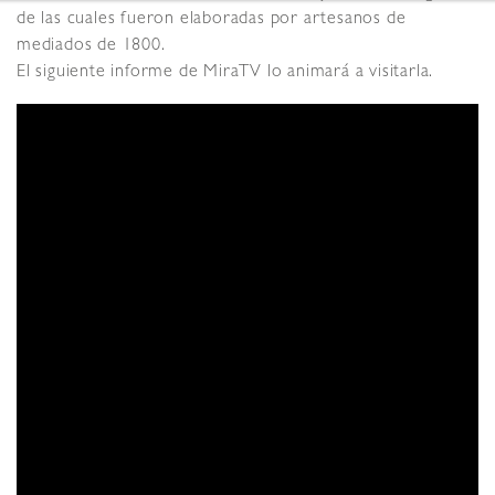
de las cuales fueron elaboradas por artesanos de
mediados de 1800.
El siguiente informe de MiraTV lo animará a visitarla.