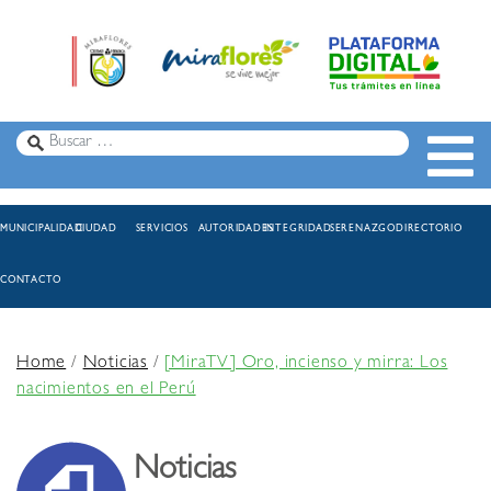
MUNICIPALIDAD
CIUDAD
SERVICIOS
AUTORIDADES
INTEGRIDAD
SERENAZGO
DIRECTORIO
CONTACTO
Home
/
Noticias
/
[MiraTV] Oro, incienso y mirra: Los
nacimientos en el Perú
Noticias