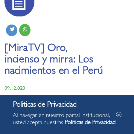
[MiraTV] Oro,
incienso y mirra: Los
nacimientos en el Perú
09.12.020
La exposición, montada en la emblemática Sala Luis Miró
Quesada Garland, presenta 20 nacimientos de coleccción
Al navegar en nuestro portal institucional,
del curador José Christiansen.
usted acepta nuestras
Politicas de Privacidad
.
Exquisitas piezas de arte sacro de la sagrada familia
recreando el nacimiento de Jesús, el hijo de Dios, algunas