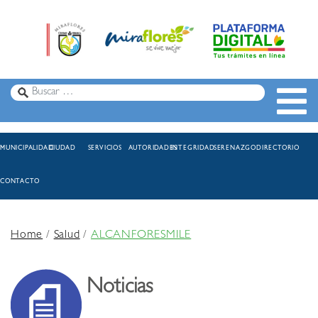
MUNICIPALIDAD
CIUDAD
SERVICIOS
AUTORIDADES
INTEGRIDAD
SERENAZGO
DIRECTORIO
CONTACTO
Home
/
Salud
/
ALCANFORESMILE
Noticias