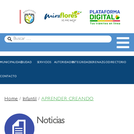
MUNICIPALIDAD
CIUDAD
SERVICIOS
AUTORIDADES
INTEGRIDAD
SERENAZGO
DIRECTORIO
CONTACTO
Home
/
Infantil
/
APRENDER CREANDO
Noticias