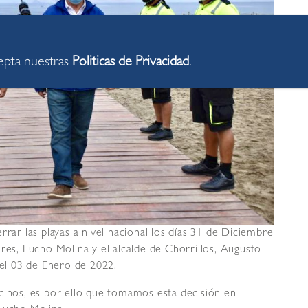
cepta nuestras
Politicas de Privacidad
.
rrar las playas a nivel nacional los días 31 de Diciembre
res, Lucho Molina y el alcalde de Chorrillos, Augusto
 el 03 de Enero de 2022.
cinos, es por ello que tomamos esta decisión en